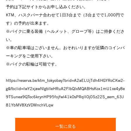
予約は下記サイトからお申し込みください。
KTM、ハスクバーナ合わせて1日3台まで（3台までで1,000円で
す）の予約が出来ます。
※バイクに乗る装備（ヘルメット、グローブ等）はご持参くださ
い。
※車の駐車場はございません。おそれいりますが近隣のコインパ
ーキングをご使用下さい。
※バイクの駐輪は可能です。
https://reserva.be/ktm_tokyobay?brid=A2aELUjTdh4HGYRoCKw2-
g&fbclid=IwY2xjawNlgblleHRuA2FlbQIxMQABHsKox1mU1xe4y8e
9TSunea9QToc6krynHP95fojfwl41kOsPRqlIOj0Sz22S_aem_63J
81YbMV8XzVDMnchVLqw
一覧に戻る